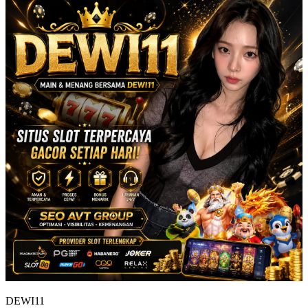
DEWI11