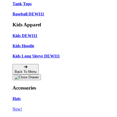
Tank Tops
Baseball DEWI11
Kids Apparel
Kids DEWI11
Kids Hoodie
Kids Long Sleeve DEWI11
Back To Menu
Accessories
Hats
New!