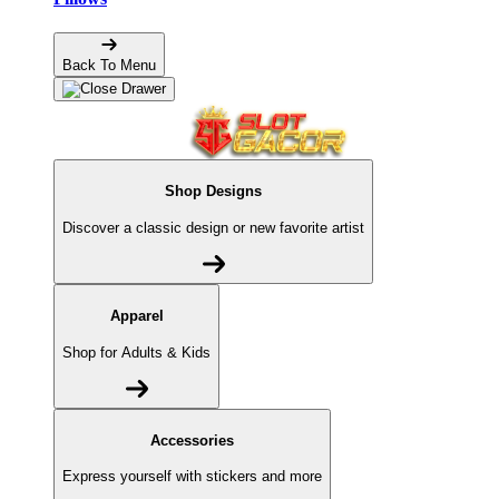
Back To Menu
Shop Designs
Discover a classic design or new favorite artist
Apparel
Shop for Adults & Kids
Accessories
Express yourself with stickers and more