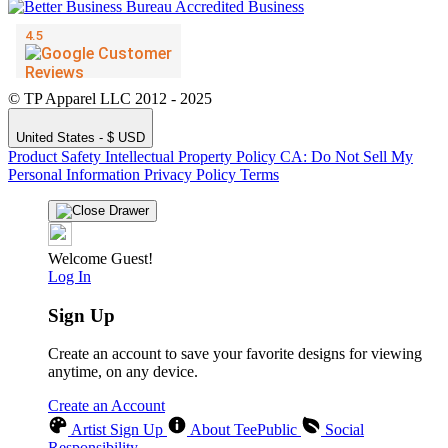
© TP Apparel LLC 2012 - 2025
United States - $ USD
Product Safety
Intellectual Property Policy
CA: Do Not Sell My
Personal Information
Privacy Policy
Terms
Welcome Guest!
Log In
Sign Up
Create an account to save your favorite designs for viewing
anytime, on any device.
Create an Account
Artist Sign Up
About TeePublic
Social
Responsibility