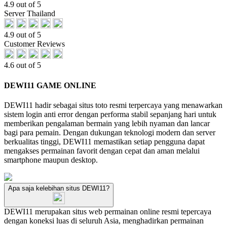
4.9 out of 5
Server Thailand
4.9 out of 5
Customer Reviews
4.6 out of 5
DEWI11 GAME ONLINE
DEWI11 hadir sebagai situs toto resmi terpercaya yang menawarkan
sistem login anti error dengan performa stabil sepanjang hari untuk
memberikan pengalaman bermain yang lebih nyaman dan lancar
bagi para pemain. Dengan dukungan teknologi modern dan server
berkualitas tinggi, DEWI11 memastikan setiap pengguna dapat
mengakses permainan favorit dengan cepat dan aman melalui
smartphone maupun desktop.
Apa saja kelebihan situs DEWI11?
DEWI11 merupakan situs web permainan online resmi tepercaya
dengan koneksi luas di seluruh Asia, menghadirkan permainan