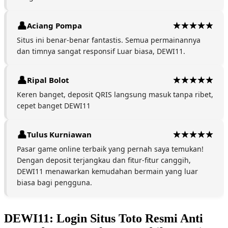
Aciang Pompa
Situs ini benar-benar fantastis. Semua permainannya
dan timnya sangat responsif Luar biasa, DEWI11.
Ripal Bolot
Keren banget, deposit QRIS langsung masuk tanpa ribet,
cepet banget DEWI11
Tulus Kurniawan
Pasar game online terbaik yang pernah saya temukan!
Dengan deposit terjangkau dan fitur-fitur canggih,
DEWI11 menawarkan kemudahan bermain yang luar
biasa bagi pengguna.
DEWI11: Login Situs Toto Resmi Anti