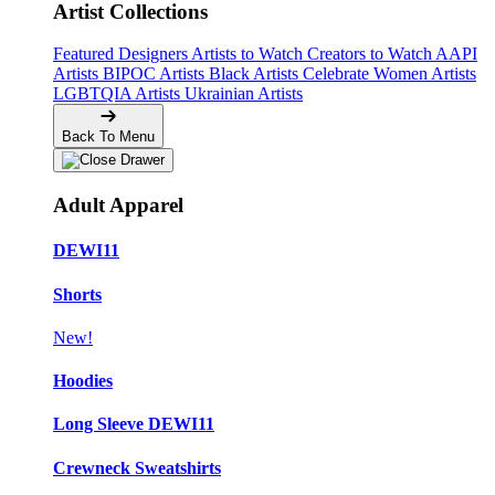
Artist Collections
Featured Designers
Artists to Watch
Creators to Watch
AAPI
Artists
BIPOC Artists
Black Artists
Celebrate Women Artists
LGBTQIA Artists
Ukrainian Artists
Back To Menu
Adult Apparel
DEWI11
Shorts
New!
Hoodies
Long Sleeve DEWI11
Crewneck Sweatshirts