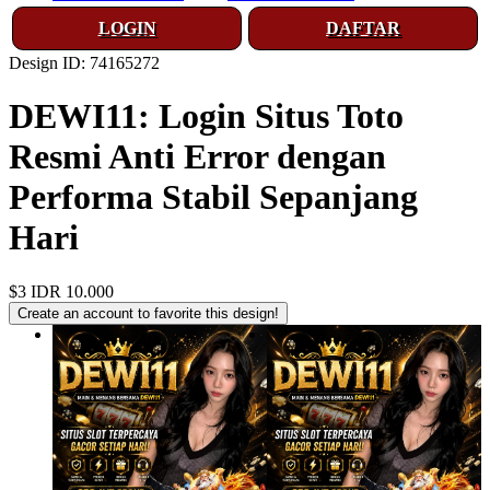
LOGIN
DAFTAR
Design ID: 74165272
DEWI11: Login Situs Toto
Resmi Anti Error dengan
Performa Stabil Sepanjang
Hari
$3
IDR 10.000
Create an account to favorite this design!