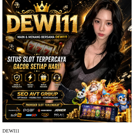
DEWI11