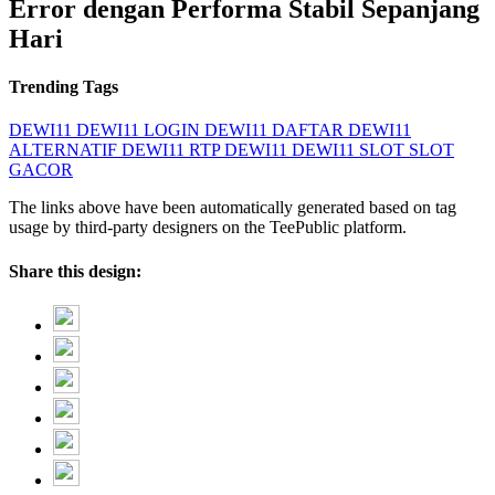
Error dengan Performa Stabil Sepanjang
Hari
Trending Tags
DEWI11
DEWI11
LOGIN DEWI11
DAFTAR DEWI11
ALTERNATIF DEWI11
RTP DEWI11
DEWI11 SLOT
SLOT
GACOR
The links above have been automatically generated based on tag
usage by third-party designers on the TeePublic platform.
Share this design: