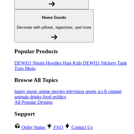
Home Goods
Decorate with pillows, tapestries, and more
Popular Products
DEWI11
Shorts
Hoodies
Hats
Kids DEWI11
Stickers
Tank
Tops
Mugs
Browse All Topics
funny
music
anime
movies
television
sports
sci-fi
vintage
animals
drinks
food
politics
All Popular Designs
Support
Order Status
FAQ
Contact Us