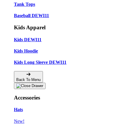
Tank Tops
Baseball DEWI11
Kids Apparel
Kids DEWI11
Kids Hoodie
Kids Long Sleeve DEWI11
Back To Menu
Accessories
Hats
New!