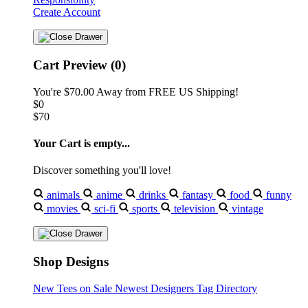
Create Account
Cart Preview (0)
You're
$70.00
Away from
FREE US Shipping!
$0
$70
Your Cart is empty...
Discover something you'll love!
animals
anime
drinks
fantasy
food
funny
movies
sci-fi
sports
television
vintage
Shop Designs
New Tees on Sale
Newest Designers
Tag Directory