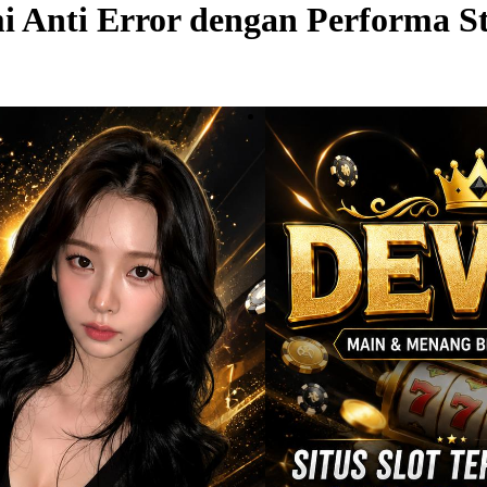
i Anti Error dengan Performa St