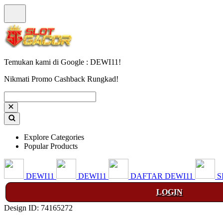
Supported by
slot
Temukan kami di Google : DEWI11!
Nikmati Promo Cashback Rungkad!
Explore Categories
Popular Products
DEWI11
DEWI11
DAFTAR DEWI11
S
LOGIN
Design ID: 74165272