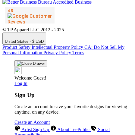
© TP Apparel LLC 2012 - 2025
United States - $ USD
Product Safety
Intellectual Property Policy
CA: Do Not Sell My
Personal Information
Privacy Policy
Terms
Welcome Guest!
Log In
Sign Up
Create an account to save your favorite designs for viewing
anytime, on any device.
Create an Account
Artist Sign Up
About TeePublic
Social
Responsibility