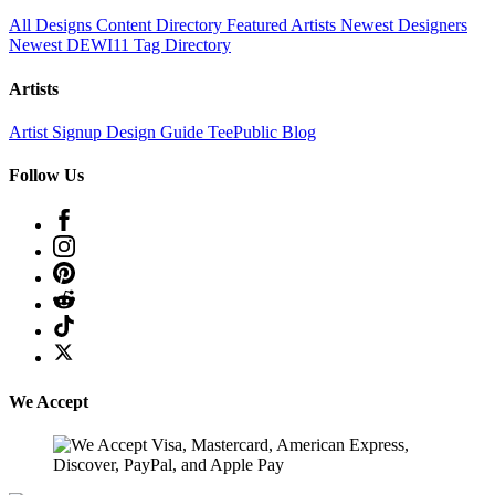
All Designs
Content Directory
Featured Artists
Newest Designers
Newest DEWI11
Tag Directory
Artists
Artist Signup
Design Guide
TeePublic Blog
Follow Us
We Accept