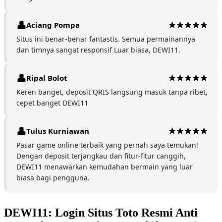
Aciang Pompa
Situs ini benar-benar fantastis. Semua permainannya
dan timnya sangat responsif Luar biasa, DEWI11.
Ripal Bolot
Keren banget, deposit QRIS langsung masuk tanpa ribet,
cepet banget DEWI11
Tulus Kurniawan
Pasar game online terbaik yang pernah saya temukan!
Dengan deposit terjangkau dan fitur-fitur canggih,
DEWI11 menawarkan kemudahan bermain yang luar
biasa bagi pengguna.
DEWI11: Login Situs Toto Resmi Anti