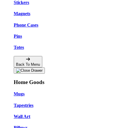
Stickers
Magnets
Phone Cases
Pins
Totes
Back To Menu
Home Goods
Mugs
Tapestries
Wall Art
Pillows