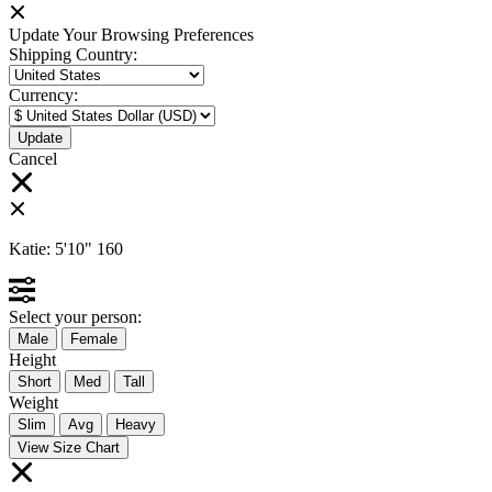
Update Your Browsing Preferences
Shipping Country:
Currency:
Cancel
Katie:
5'10"
160
Select your person:
Male
Female
Height
Short
Med
Tall
Weight
Slim
Avg
Heavy
View Size Chart