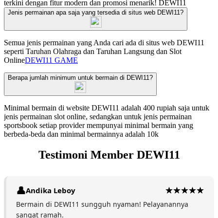
terkini dengan fitur modern dan promosi menarik!
DEWI11
Jenis permainan apa saja yang tersedia di situs web DEWI11?
Semua jenis permainan yang Anda cari ada di situs web DEWI11
seperti Taruhan Olahraga dan Taruhan Langsung dan Slot
Online
DEWI11 GAME
Berapa jumlah minimum untuk bermain di DEWI11?
Minimal bermain di website DEWI11 adalah 400 rupiah saja untuk
jenis permainan slot online, sedangkan untuk jenis permainan
sportsbook setiap provider mempunyai minimal bermain yang
berbeda-beda dan minimal bermainnya adalah 10k
Testimoni Member DEWI11
Andika Leboy
Bermain di DEWI11 sungguh nyaman! Pelayanannya
sangat ramah.