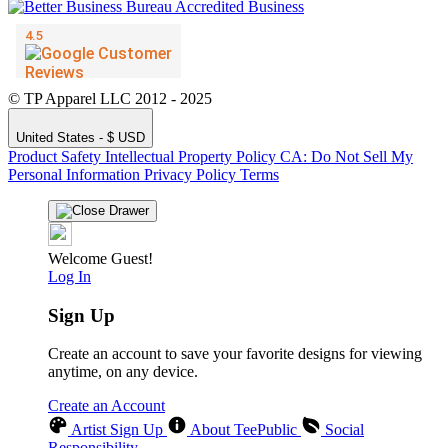
© TP Apparel LLC 2012 - 2025
United States - $ USD
Product Safety
Intellectual Property Policy
CA: Do Not Sell My
Personal Information
Privacy Policy
Terms
Welcome Guest!
Log In
Sign Up
Create an account to save your favorite designs for viewing
anytime, on any device.
Create an Account
Artist Sign Up
About TeePublic
Social
Responsibility