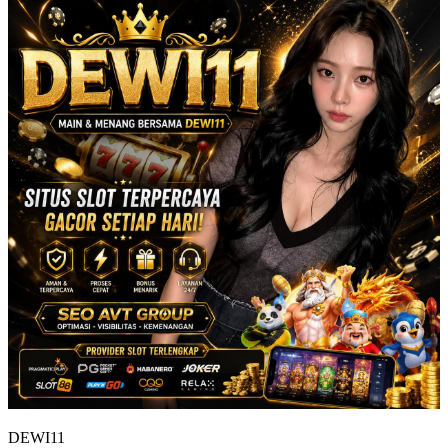
DEWI11