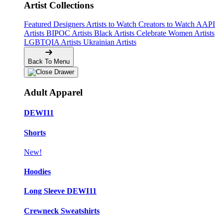
Artist Collections
Featured Designers
Artists to Watch
Creators to Watch
AAPI
Artists
BIPOC Artists
Black Artists
Celebrate Women Artists
LGBTQIA Artists
Ukrainian Artists
Back To Menu
Adult Apparel
DEWI11
Shorts
New!
Hoodies
Long Sleeve DEWI11
Crewneck Sweatshirts