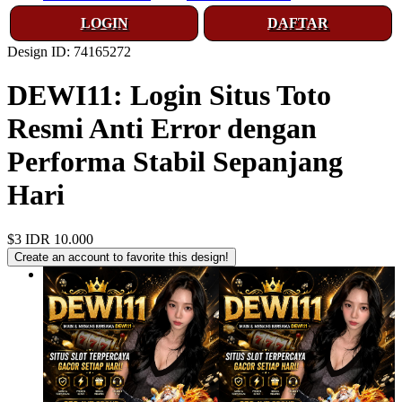
LOGIN
DAFTAR
Design ID: 74165272
DEWI11: Login Situs Toto
Resmi Anti Error dengan
Performa Stabil Sepanjang
Hari
$3
IDR 10.000
Create an account to favorite this design!