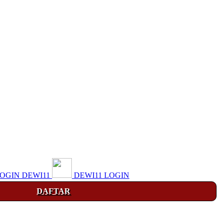
OGIN DEWI11
DEWI11 LOGIN
DAFTAR