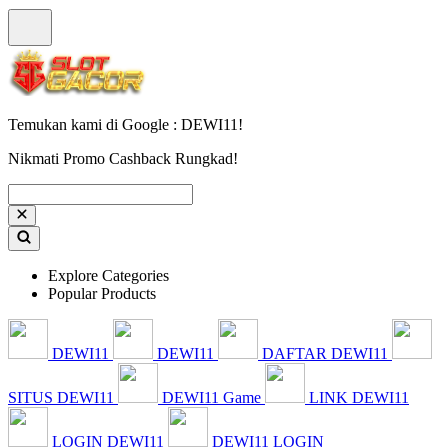
Supported by
slot
Temukan kami di Google : DEWI11!
Nikmati Promo Cashback Rungkad!
Explore Categories
Popular Products
DEWI11
DEWI11
DAFTAR DEWI11
SITUS DEWI11
DEWI11 Game
LINK DEWI11
LOGIN DEWI11
DEWI11 LOGIN