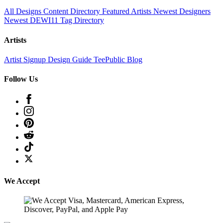
All Designs
Content Directory
Featured Artists
Newest Designers
Newest DEWI11
Tag Directory
Artists
Artist Signup
Design Guide
TeePublic Blog
Follow Us
We Accept