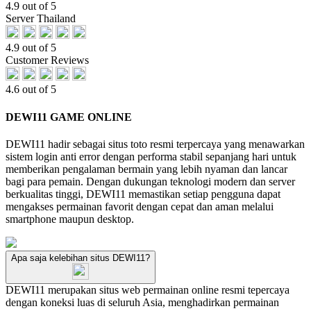
4.9 out of 5
Server Thailand
4.9 out of 5
Customer Reviews
4.6 out of 5
DEWI11 GAME ONLINE
DEWI11 hadir sebagai situs toto resmi terpercaya yang menawarkan
sistem login anti error dengan performa stabil sepanjang hari untuk
memberikan pengalaman bermain yang lebih nyaman dan lancar
bagi para pemain. Dengan dukungan teknologi modern dan server
berkualitas tinggi, DEWI11 memastikan setiap pengguna dapat
mengakses permainan favorit dengan cepat dan aman melalui
smartphone maupun desktop.
Apa saja kelebihan situs DEWI11?
DEWI11 merupakan situs web permainan online resmi tepercaya
dengan koneksi luas di seluruh Asia, menghadirkan permainan