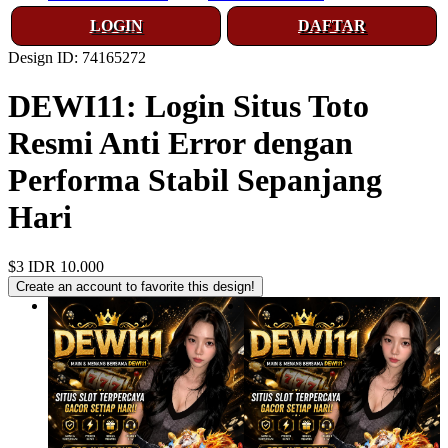
LOGIN
DAFTAR
Design ID: 74165272
DEWI11: Login Situs Toto
Resmi Anti Error dengan
Performa Stabil Sepanjang
Hari
$3
IDR 10.000
Create an account to favorite this design!