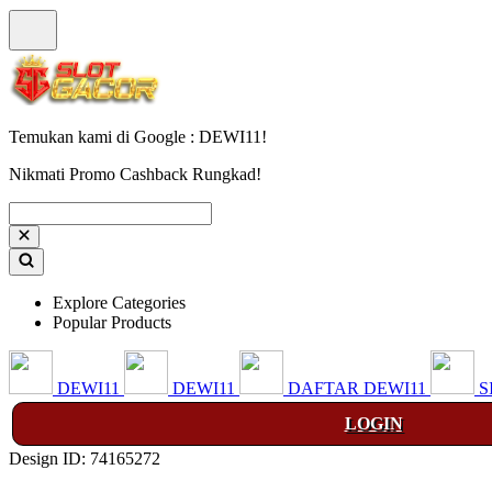
Supported by
slot
Temukan kami di Google : DEWI11!
Nikmati Promo Cashback Rungkad!
Explore Categories
Popular Products
DEWI11
DEWI11
DAFTAR DEWI11
S
LOGIN
Design ID: 74165272