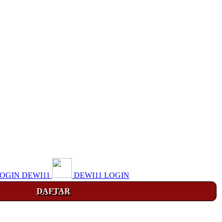
OGIN DEWI11
DEWI11 LOGIN
DAFTAR