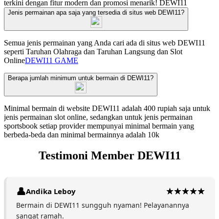
terkini dengan fitur modern dan promosi menarik!
DEWI11
Jenis permainan apa saja yang tersedia di situs web DEWI11?
Semua jenis permainan yang Anda cari ada di situs web DEWI11
seperti Taruhan Olahraga dan Taruhan Langsung dan Slot
Online
DEWI11 GAME
Berapa jumlah minimum untuk bermain di DEWI11?
Minimal bermain di website DEWI11 adalah 400 rupiah saja untuk
jenis permainan slot online, sedangkan untuk jenis permainan
sportsbook setiap provider mempunyai minimal bermain yang
berbeda-beda dan minimal bermainnya adalah 10k
Testimoni Member DEWI11
Andika Leboy
Bermain di DEWI11 sungguh nyaman! Pelayanannya
sangat ramah.