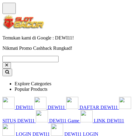
Supported by
slot
Temukan kami di Google : DEWI11!
Nikmati Promo Cashback Rungkad!
Explore Categories
Popular Products
DEWI11
DEWI11
DAFTAR DEWI11
SITUS DEWI11
DEWI11 Game
LINK DEWI11
LOGIN DEWI11
DEWI11 LOGIN