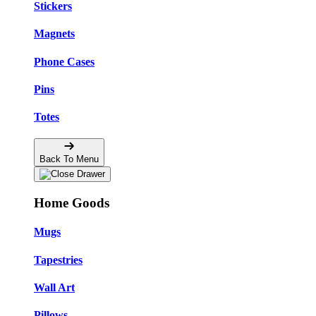
Stickers
Magnets
Phone Cases
Pins
Totes
Back To Menu
Home Goods
Mugs
Tapestries
Wall Art
Pillows