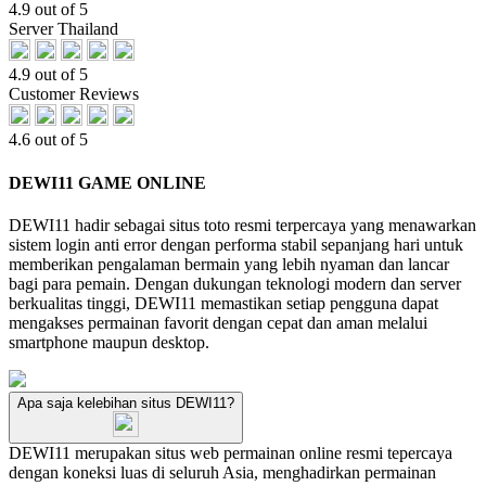
4.9 out of 5
Server Thailand
4.9 out of 5
Customer Reviews
4.6 out of 5
DEWI11 GAME ONLINE
DEWI11 hadir sebagai situs toto resmi terpercaya yang menawarkan
sistem login anti error dengan performa stabil sepanjang hari untuk
memberikan pengalaman bermain yang lebih nyaman dan lancar
bagi para pemain. Dengan dukungan teknologi modern dan server
berkualitas tinggi, DEWI11 memastikan setiap pengguna dapat
mengakses permainan favorit dengan cepat dan aman melalui
smartphone maupun desktop.
Apa saja kelebihan situs DEWI11?
DEWI11 merupakan situs web permainan online resmi tepercaya
dengan koneksi luas di seluruh Asia, menghadirkan permainan