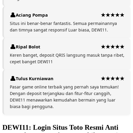
Aciang Pompa
Situs ini benar-benar fantastis. Semua permainannya
dan timnya sangat responsif Luar biasa, DEWI11.
Ripal Bolot
Keren banget, deposit QRIS langsung masuk tanpa ribet,
cepet banget DEWI11
Tulus Kurniawan
Pasar game online terbaik yang pernah saya temukan!
Dengan deposit terjangkau dan fitur-fitur canggih,
DEWI11 menawarkan kemudahan bermain yang luar
biasa bagi pengguna.
DEWI11: Login Situs Toto Resmi Anti