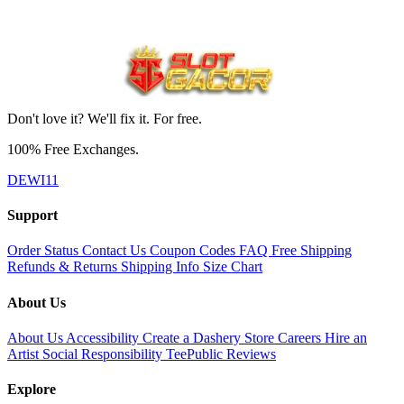
Don't love it? We'll fix it. For free.
100% Free Exchanges.
DEWI11
Support
Order Status
Contact Us
Coupon Codes
FAQ
Free Shipping
Refunds & Returns
Shipping Info
Size Chart
About Us
About Us
Accessibility
Create a Dashery Store
Careers
Hire an
Artist
Social Responsibility
TeePublic Reviews
Explore