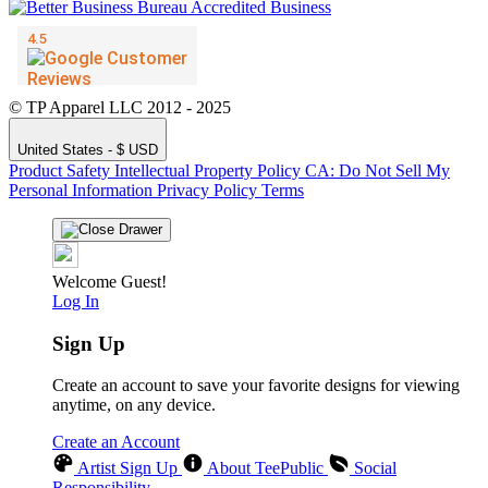
© TP Apparel LLC 2012 - 2025
United States - $ USD
Product Safety
Intellectual Property Policy
CA: Do Not Sell My
Personal Information
Privacy Policy
Terms
Welcome Guest!
Log In
Sign Up
Create an account to save your favorite designs for viewing
anytime, on any device.
Create an Account
Artist Sign Up
About TeePublic
Social
Responsibility