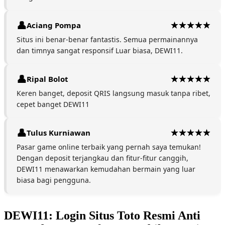
Aciang Pompa
Situs ini benar-benar fantastis. Semua permainannya
dan timnya sangat responsif Luar biasa, DEWI11.
Ripal Bolot
Keren banget, deposit QRIS langsung masuk tanpa ribet,
cepet banget DEWI11
Tulus Kurniawan
Pasar game online terbaik yang pernah saya temukan!
Dengan deposit terjangkau dan fitur-fitur canggih,
DEWI11 menawarkan kemudahan bermain yang luar
biasa bagi pengguna.
DEWI11: Login Situs Toto Resmi Anti