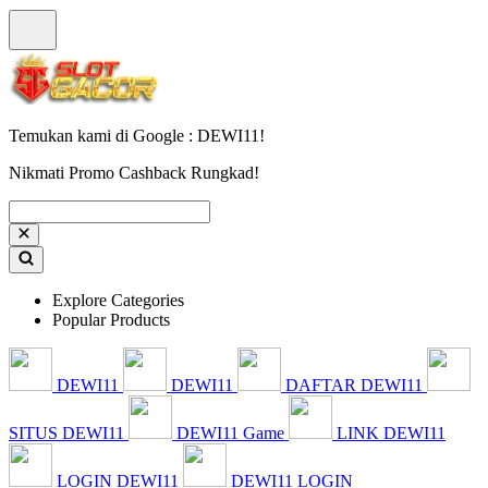
Supported by
slot
Temukan kami di Google : DEWI11!
Nikmati Promo Cashback Rungkad!
Explore Categories
Popular Products
DEWI11
DEWI11
DAFTAR DEWI11
SITUS DEWI11
DEWI11 Game
LINK DEWI11
LOGIN DEWI11
DEWI11 LOGIN