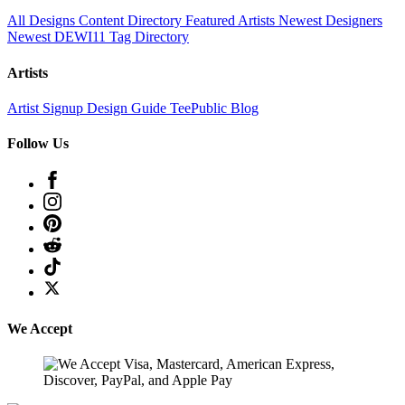
All Designs
Content Directory
Featured Artists
Newest Designers
Newest DEWI11
Tag Directory
Artists
Artist Signup
Design Guide
TeePublic Blog
Follow Us
We Accept