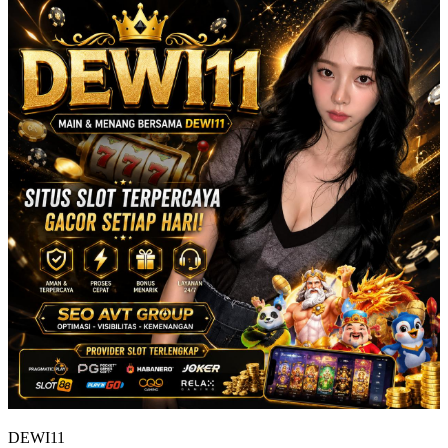
DEWI11