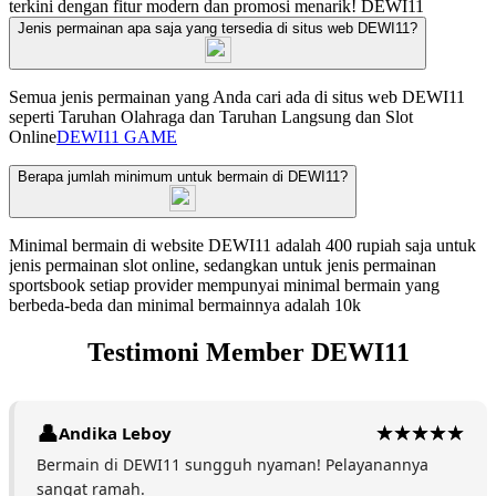
terkini dengan fitur modern dan promosi menarik!
DEWI11
Jenis permainan apa saja yang tersedia di situs web DEWI11?
Semua jenis permainan yang Anda cari ada di situs web DEWI11
seperti Taruhan Olahraga dan Taruhan Langsung dan Slot
Online
DEWI11 GAME
Berapa jumlah minimum untuk bermain di DEWI11?
Minimal bermain di website DEWI11 adalah 400 rupiah saja untuk
jenis permainan slot online, sedangkan untuk jenis permainan
sportsbook setiap provider mempunyai minimal bermain yang
berbeda-beda dan minimal bermainnya adalah 10k
Testimoni Member DEWI11
Andika Leboy
Bermain di DEWI11 sungguh nyaman! Pelayanannya
sangat ramah.