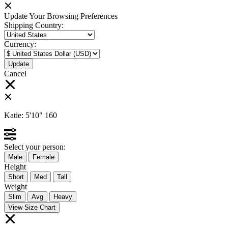
Update Your Browsing Preferences
Shipping Country:
Currency:
Cancel
Katie:
5'10"
160
Select your person:
Male
Female
Height
Short
Med
Tall
Weight
Slim
Avg
Heavy
View Size Chart