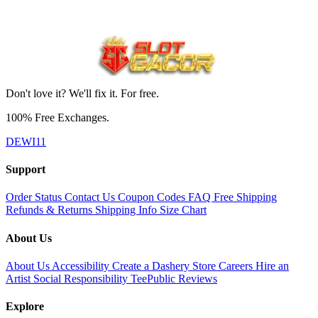
Don't love it? We'll fix it. For free.
100% Free Exchanges.
DEWI11
Support
Order Status
Contact Us
Coupon Codes
FAQ
Free Shipping
Refunds & Returns
Shipping Info
Size Chart
About Us
About Us
Accessibility
Create a Dashery Store
Careers
Hire an
Artist
Social Responsibility
TeePublic Reviews
Explore