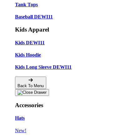
Tank Tops
Baseball DEWI11
Kids Apparel
Kids DEWI11
Kids Hoodie
Kids Long Sleeve DEWI11
Back To Menu
Accessories
Hats
New!