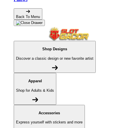
Back To Menu
Shop Designs
Discover a classic design or new favorite artist
Apparel
Shop for Adults & Kids
Accessories
Express yourself with stickers and more