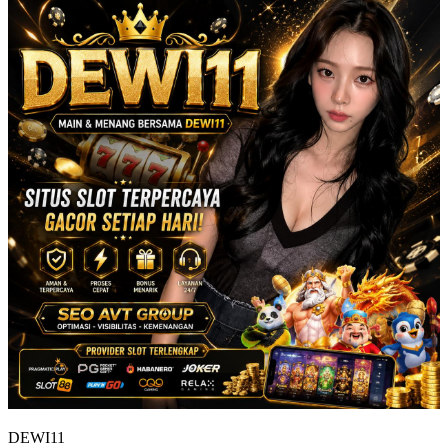
DEWI11