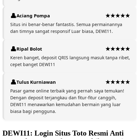
Aciang Pompa
Situs ini benar-benar fantastis. Semua permainannya
dan timnya sangat responsif Luar biasa, DEWI11.
Ripal Bolot
Keren banget, deposit QRIS langsung masuk tanpa ribet,
cepet banget DEWI11
Tulus Kurniawan
Pasar game online terbaik yang pernah saya temukan!
Dengan deposit terjangkau dan fitur-fitur canggih,
DEWI11 menawarkan kemudahan bermain yang luar
biasa bagi pengguna.
DEWI11: Login Situs Toto Resmi Anti