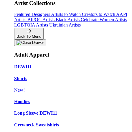
Artist Collections
Featured Designers
Artists to Watch
Creators to Watch
AAPI
Artists
BIPOC Artists
Black Artists
Celebrate Women Artists
LGBTQIA Artists
Ukrainian Artists
Back To Menu
Adult Apparel
DEWI11
Shorts
New!
Hoodies
Long Sleeve DEWI11
Crewneck Sweatshirts