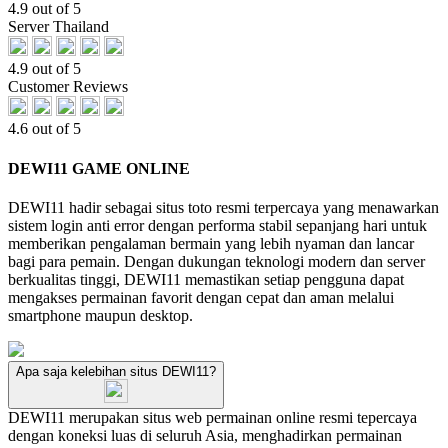
4.9 out of 5
Server Thailand
4.9 out of 5
Customer Reviews
4.6 out of 5
DEWI11 GAME ONLINE
DEWI11 hadir sebagai situs toto resmi terpercaya yang menawarkan
sistem login anti error dengan performa stabil sepanjang hari untuk
memberikan pengalaman bermain yang lebih nyaman dan lancar
bagi para pemain. Dengan dukungan teknologi modern dan server
berkualitas tinggi, DEWI11 memastikan setiap pengguna dapat
mengakses permainan favorit dengan cepat dan aman melalui
smartphone maupun desktop.
Apa saja kelebihan situs DEWI11?
DEWI11 merupakan situs web permainan online resmi tepercaya
dengan koneksi luas di seluruh Asia, menghadirkan permainan