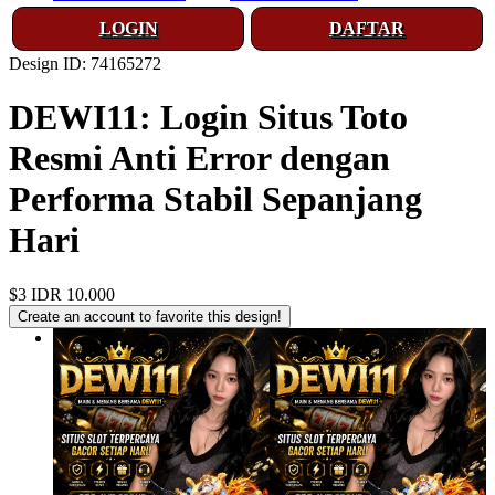
LOGIN
DAFTAR
Design ID: 74165272
DEWI11: Login Situs Toto
Resmi Anti Error dengan
Performa Stabil Sepanjang
Hari
$3
IDR 10.000
Create an account to favorite this design!