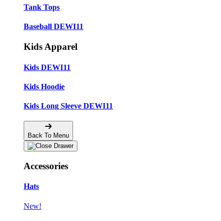
Tank Tops
Baseball DEWI11
Kids Apparel
Kids DEWI11
Kids Hoodie
Kids Long Sleeve DEWI11
Back To Menu
Accessories
Hats
New!