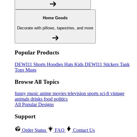
Home Goods
Decorate with pillows, tapestries, and more
Popular Products
DEWI11
Shorts
Hoodies
Hats
Kids DEWI11
Stickers
Tank
Tops
Mugs
Browse All Topics
funny
music
anime
movies
television
sports
sci-fi
vintage
animals
drinks
food
politics
All Popular Designs
Support
Order Status
FAQ
Contact Us