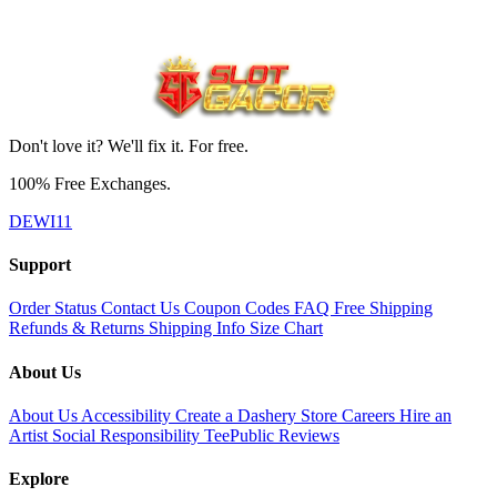
Don't love it? We'll fix it. For free.
100% Free Exchanges.
DEWI11
Support
Order Status
Contact Us
Coupon Codes
FAQ
Free Shipping
Refunds & Returns
Shipping Info
Size Chart
About Us
About Us
Accessibility
Create a Dashery Store
Careers
Hire an
Artist
Social Responsibility
TeePublic Reviews
Explore